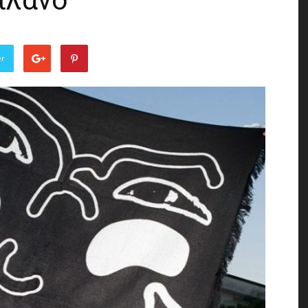
ιλάνο
of
er
the
Town