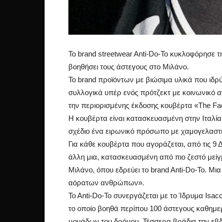
Το brand streetwear Anti-Do-To κυκλοφόρησε 
βοηθήσει τους άστεγους στο Μιλάνο.
Το brand προϊόντων με βιώσιμα υλικά που ιδρύ
συλλογικά υπέρ ενός πρότζεκτ με κοινωνικό α
την περιορισμένης έκδοσης κουβέρτα «The Fac
Η κουβέρτα είναι κατασκευασμένη στην Ιταλία
σχέδιο ένα ειρωνικό πρόσωπο με χαμογελαστ
Για κάθε κουβέρτα που αγοράζεται, από τις 9 
άλλη μια, κατασκευασμένη από πιο ζεστό μείγ
Μιλάνο, όπου εδρεύει το brand Anti-Do-To. Μ
αόρατων ανθρώπων».
To Anti-Do-To συνεργάζεται με το Ίδρυμα Isac
το οποίο βοηθά περίπου 100 άστεγους καθημε
μονάδων του δρόμου. Τέσσερα βράδια την εβ