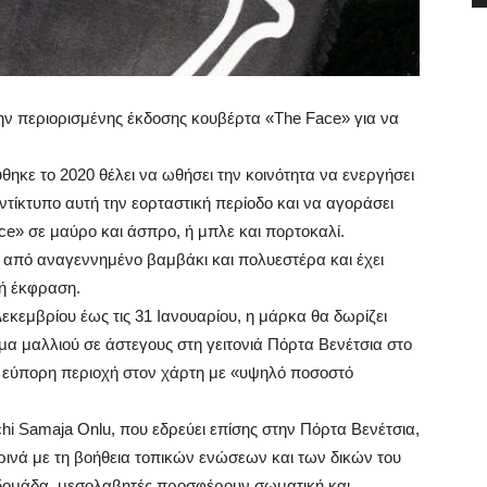
την περιορισμένης έκδοσης κουβέρτα «The Face» για να
θηκε το 2020 θέλει να ωθήσει την κοινότητα να ενεργήσει
ντίκτυπο αυτή την εορταστική περίοδο και να αγοράσει
e» σε μαύρο και άσπρο, ή μπλε και πορτοκαλί.
 από αναγεννημένο βαμβάκι και πολυεστέρα και έχει
ή έκφραση.
Δεκεμβρίου έως τις 31 Ιανουαρίου, η μάρκα θα δωρίζει
μα μαλλιού σε άστεγους στη γειτονιά Πόρτα Βενέτσια στο
ια εύπορη περιοχή στον χάρτη με «υψηλό ποσοστό
chi Samaja Onlu, που εδρεύει επίσης στην Πόρτα Βενέτσια,
ρινά με τη βοήθεια τοπικών ενώσεων και των δικών του
δομάδα, μεσολαβητές προσφέρουν σωματική και