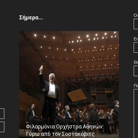
Ό
Σήμερα...
Em
Θ
Π
Φιλαρμόνια Ορχήστρα Αθηνών:
Το ε
Γύρω από τον Σοστακόβιτς
Γου