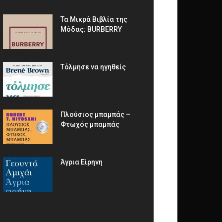
Τα Μικρά Βιβλία της
Μόδας: BURBERRY
Τόλμησε να ηγηθείς
Πλούσιος μπαμπάς –
Φτωχός μπαμπάς
Άγρια Είρηνη