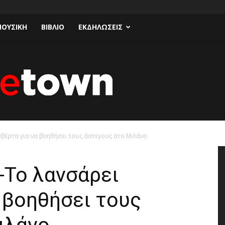
ΟΥΣΙΚΗ
ΒΙΒΛΙΟ
ΕΚΔΗΛΩΣΕΙΣ
υβέρτα για να βοηθήσει τους άστεγους στο Μιλάνο
Talk
o-To λανσάρει
 βοηθήσει τους