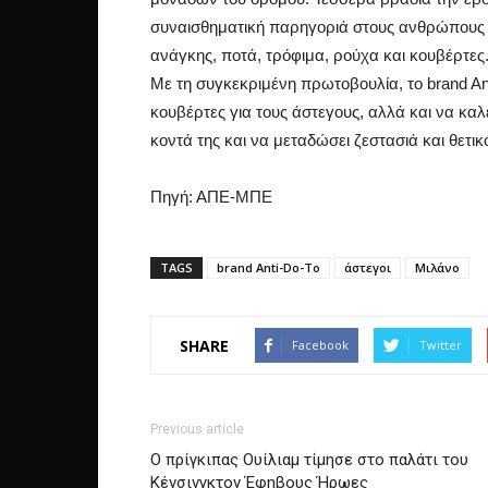
συναισθηματική παρηγοριά στους ανθρώπους 
ανάγκης, ποτά, τρόφιμα, ρούχα και κουβέρτες
Με τη συγκεκριμένη πρωτοβουλία, το brand An
κουβέρτες για τους άστεγους, αλλά και να καλ
κοντά της και να μεταδώσει ζεστασιά και θετικ
Πηγή: ΑΠΕ-ΜΠΕ
TAGS
brand Anti-Do-To
άστεγοι
Μιλάνο
SHARE
Facebook
Twitter
Previous article
Ο πρίγκιπας Ουίλιαμ τίμησε στο παλάτι του
Κένσινγκτον Έφηβους Ήρωες