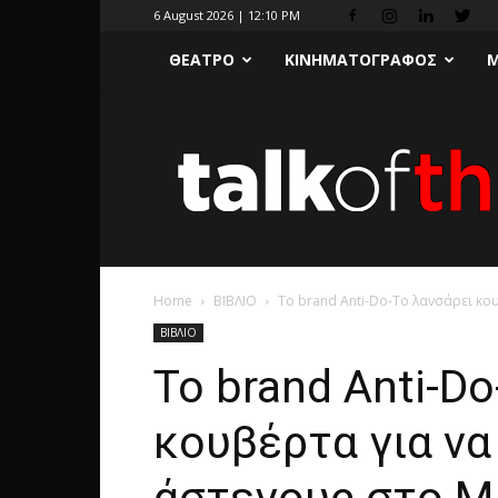
6 August 2026 | 12:10 PM
ΘΕΑΤΡΟ
ΚΙΝΗΜΑΤΟΓΡΑΦΟΣ
Μ
Home
ΒΙΒΛΙΟ
To brand Anti-Do-To λανσάρει κο
ΒΙΒΛΙΟ
To brand Anti-D
κουβέρτα για να