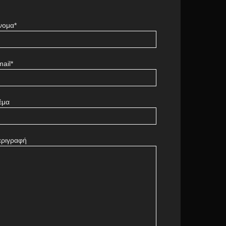
νομα*
ail*
έμα
εριγραφή
πάγγελμα της κυρίας
ώρρεν
Barcelona