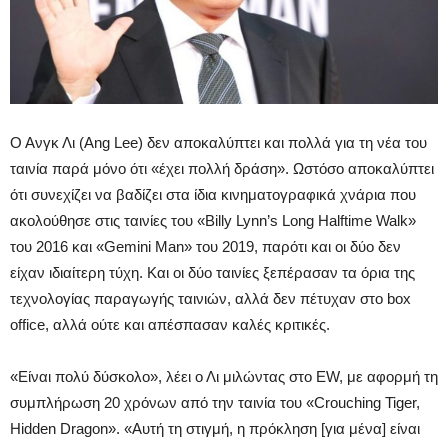
Ο Ανγκ Λι (Ang Lee) δεν αποκαλύπτει και πολλά για τη νέα του
ταινία παρά μόνο ότι «έχει πολλή δράση». Ωστόσο αποκαλύπτει
ότι συνεχίζει να βαδίζει στα ίδια κινηματογραφικά χνάρια που
ακολούθησε στις ταινίες του «Billy Lynn’s Long Halftime Walk»
του 2016 και «Gemini Man» του 2019, παρότι και οι δύο δεν
είχαν ιδιαίτερη τύχη. Και οι δύο ταινίες ξεπέρασαν τα όρια της
τεχνολογίας παραγωγής ταινιών, αλλά δεν πέτυχαν στο box
office, αλλά ούτε και απέσπασαν καλές κριτικές.
«Είναι πολύ δύσκολο», λέει ο Λι μιλώντας στο EW, με αφορμή τη
συμπλήρωση 20 χρόνων από την ταινία του «Crouching Tiger,
Hidden Dragon». «Αυτή τη στιγμή, η πρόκληση [για μένα] είναι