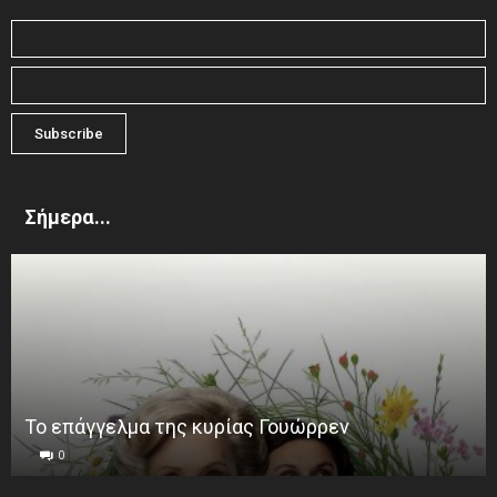
Σήμερα...
Το επάγγελμα της κυρίας Γουώρρεν
0