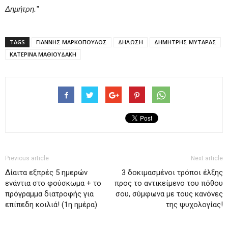
Δημήτρη.”
TAGS
ΓΙΑΝΝΗΣ ΜΑΡΚΟΠΟΥΛΟΣ
ΔΗΛΩΣΗ
ΔΗΜΗΤΡΗΣ ΜΥΤΑΡΑΣ
ΚΑΤΕΡΙΝΑ ΜΑΘΙΟΥΔΑΚΗ
Previous article
Next article
Δίαιτα εξπρές 5 ημερών
3 δοκιμασμένοι τρόποι έλξης
ενάντια στο φούσκωμα + το
προς το αντικείμενο του πόθου
πρόγραμμα διατροφής για
σου, σύμφωνα με τους κανόνες
επίπεδη κοιλιά! (1η ημέρα)
της ψυχολογίας!