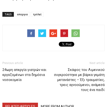
TAGS
απεργια
τρόλεϊ
Previous article
Next article
24ωρη απεργία γιατρών και
Σκάφος του Λιμενικού
εργαζομένων στα δημόσια
συγκρούστηκε με βάρκα γεμάτη
νοσοκομεία
μετανάστες – Έξι τραυματίες,
τρεις αγνοούμενοι, ανάμεσά
τους ένα παιδί
RELATED ARTICLES
MORE FROM AUTHOR