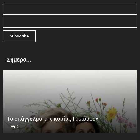
Σήμερα...
Το επάγγελμα της κυρίας Γουώρρεν
0