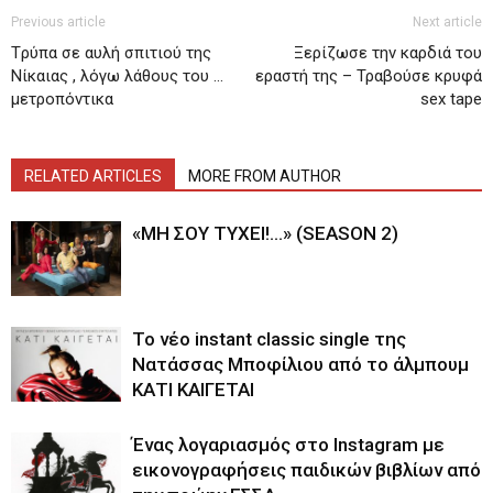
Previous article
Next article
Tρύπα σε αυλή σπιτιού της
Ξερίζωσε την καρδιά του
Νίκαιας , λόγω λάθους του …
εραστή της – Τραβούσε κρυφά
μετροπόντικα
sex tape
RELATED ARTICLES
MORE FROM AUTHOR
«ΜΗ ΣΟΥ ΤΥΧΕΙ!…» (SEASON 2)
Το νέο instant classic single της
Νατάσσας Μποφίλιου από το άλμπουμ
ΚΑΤΙ ΚΑΙΓΕΤΑΙ
Ένας λογαριασμός στο Instagram με
εικονογραφήσεις παιδικών βιβλίων από