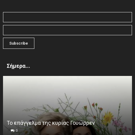
Σήμερα...
Το επάγγελμα της κυρίας Γουώρρεν
0