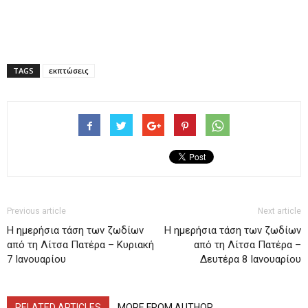
TAGS
εκπτώσεις
Previous article
Next article
H ημερήσια τάση των ζωδίων
H ημερήσια τάση των ζωδίων
από τη Λίτσα Πατέρα – Κυριακή
από τη Λίτσα Πατέρα –
7 Ιανουαρίου
Δευτέρα 8 Ιανουαρίου
RELATED ARTICLES
MORE FROM AUTHOR