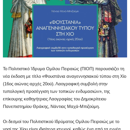
Το Πολιτιστικό Ίδρυμα Ομίλου Πειραιώς (ΠΙΟΠ) παρουσιάζει τη
νέα έκδοση με τίτλο «Φουστάνια αναγεννησιακού τύπου στη Χίο
(16ος αιώνας-αρχές 20ού). Λαογραφική συμβολή στην
τυπολογική προσέγγιση των τοπικών ενδυμασιών», της
επίκουρης καθηγήτριας Λαογραφίας του Δημοκρίτειου
Πανεπιστημίου Θράκης, Νάντιας Μαχά-Μπιζούμη.
Οι δεσμοί του Πολιτιστικού Ιδρύματος Ομίλου Πειραιώς με το
νησί της Χίου είναι ιδιαίτερα ισχυροί, καθώς ένα από τα εννέα