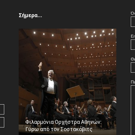
Ό
Σήμερα...
Em
Θ
Π
Φιλαρμόνια Ορχήστρα Αθηνών:
Το ε
Γύρω από τον Σοστακόβιτς
Γου