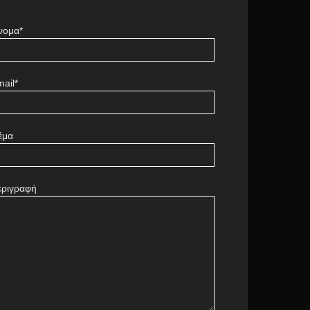
νομα*
ail*
έμα
εριγραφή
πάγγελμα της κυρίας
ώρρεν
Barcelona