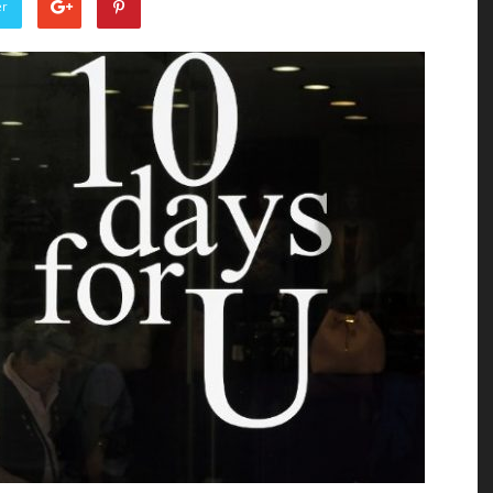
er
of
the
Town