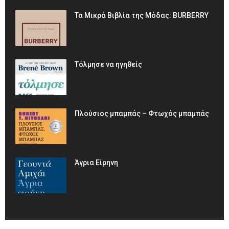
Τα Μικρά Βιβλία της Μόδας: BURBERRY
Τόλμησε να ηγηθείς
Πλούσιος μπαμπάς – Φτωχός μπαμπάς
Άγρια Είρηνη