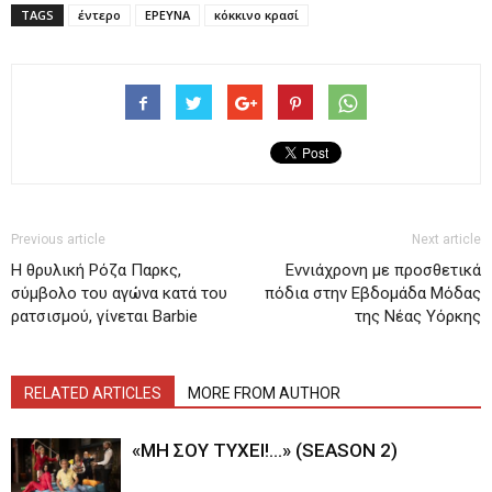
TAGS
έντερο
ΕΡΕΥΝΑ
κόκκινο κρασί
Previous article
Next article
Η θρυλική Ρόζα Παρκς,
Εννιάχρονη με προσθετικά
σύμβολο του αγώνα κατά του
πόδια στην Εβδομάδα Μόδας
ρατσισμού, γίνεται Barbie
της Νέας Υόρκης
RELATED ARTICLES
MORE FROM AUTHOR
«ΜΗ ΣΟΥ ΤΥΧΕΙ!…» (SEASON 2)