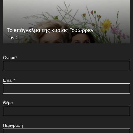
Το επάγγελμα της κυρίας Γουώρρεν
0
Όνομα*
Email*
Θέμα
Περιγραφή