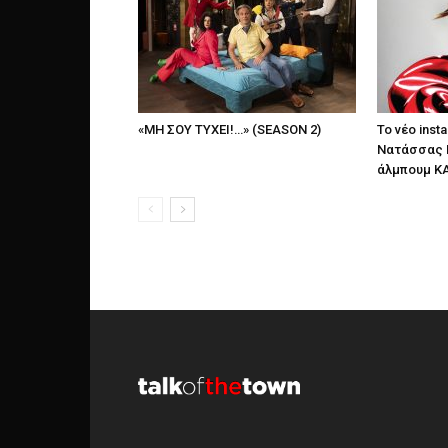
«ΜΗ ΣΟΥ ΤΥΧΕΙ!…» (SEASON 2)
Το νέο insta
Νατάσσας 
άλμπουμ ΚΑ