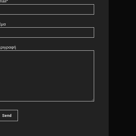
ail*
έμα
εριγραφή
πάγγελμα της κυρίας
ώρρεν
Barcelona
0