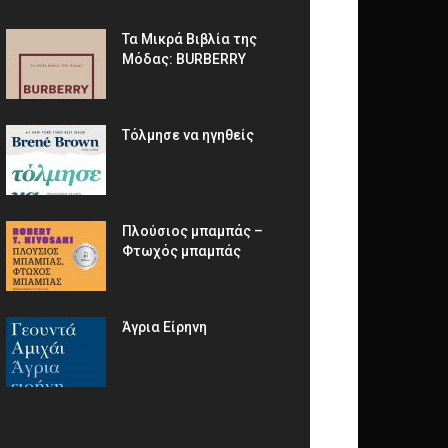
Τα Μικρά Βιβλία της
Μόδας: BURBERRY
Τόλμησε να ηγηθείς
Πλούσιος μπαμπάς –
Φτωχός μπαμπάς
Άγρια Είρηνη