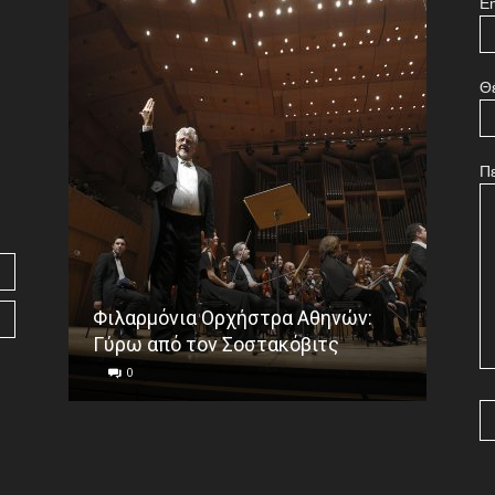
Em
Θ
Π
Φιλαρμόνια Ορχήστρα Αθηνών:
Το ε
Γύρω από τον Σοστακόβιτς
Γου
0
0