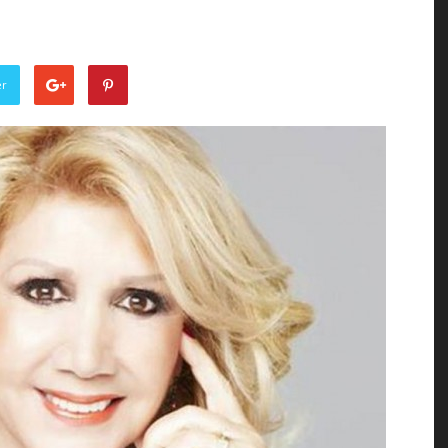
of
er
the
Town