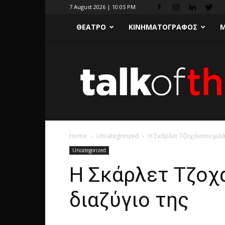
7 August 2026 | 10:05 PM
ΘΕΑΤΡΟ
ΚΙΝΗΜΑΤΟΓΡΑΦΟΣ
Μ
Home
Uncategorized
Η Σκάρλετ Τζοχάνσον μιλάε
Uncategorized
Η Σκάρλετ Τζοχά
διαζύγιο της