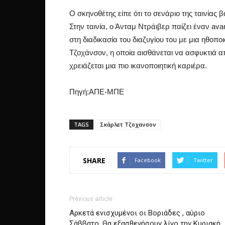
Ο σκηνοθέτης είπε ότι το σενάριο της ταινίας β
Στην ταινία, ο Άνταμ Ντράιβερ παίζει έναν ava
στη διαδικασία του διαζυγίου του με μια ηθοπο
Τζοχάνσον, η οποία αισθάνεται να ασφυκτιά α
χρειάζεται μια πιο ικανοποιητική καριέρα.
Πηγή:ΑΠΕ-ΜΠΕ
TAGS
Σκάρλετ Τζοχανσον
SHARE
Facebook
Twitter
Previous article
Αρκετά ενισχυμένοι οι Βοριάδες , αύριο
Σάββατο, Θα εξασθενήσουν λίγο την Κυριακή