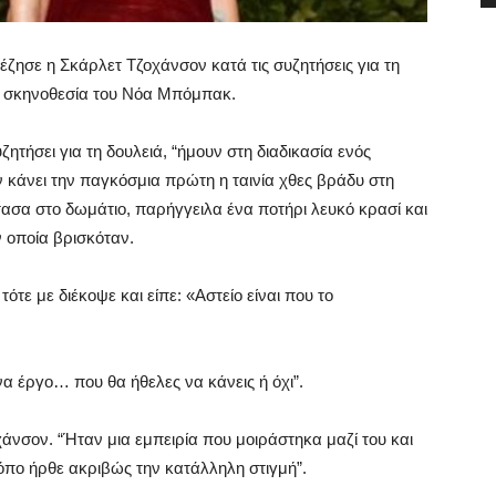
έζησε η Σκάρλετ Τζοχάνσον κατά τις συζητήσεις για τη
 σε σκηνοθεσία του Νόα Μπόμπακ.
ητήσει για τη δουλειά, “ήμουν στη διαδικασία ενός
ν κάνει την παγκόσμια πρώτη η ταινία χθες βράδυ στη
τασα στο δωμάτιο, παρήγγειλα ένα ποτήρι λευκό κρασί και
 οποία βρισκόταν.
ότε με διέκοψε και είπε: «Αστείο είναι που το
α έργο… που θα ήθελες να κάνεις ή όχι”.
άνσον. “Ήταν μια εμπειρία που μοιράστηκα μαζί του και
ρόπο ήρθε ακριβώς την κατάλληλη στιγμή”.