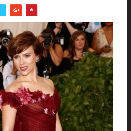
of
er
the
Town