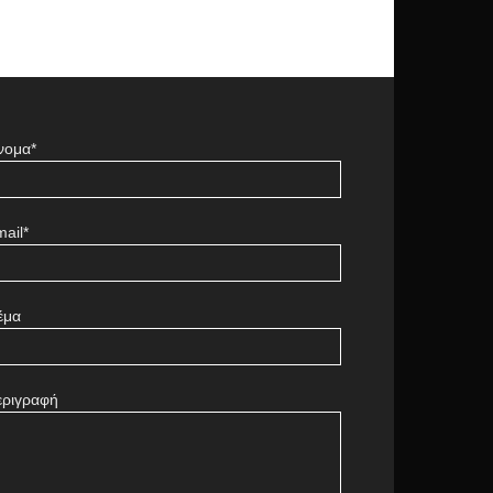
νομα*
ail*
έμα
εριγραφή