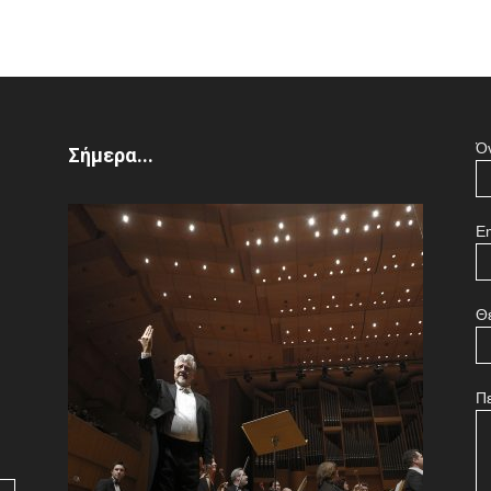
Ό
Σήμερα...
Em
Θ
Π