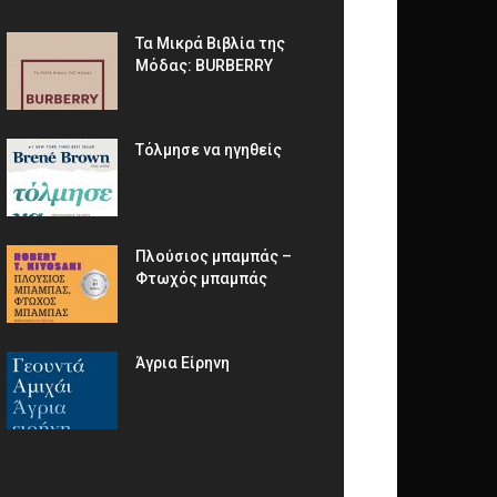
Τα Μικρά Βιβλία της
Μόδας: BURBERRY
Τόλμησε να ηγηθείς
Πλούσιος μπαμπάς –
Φτωχός μπαμπάς
Άγρια Είρηνη