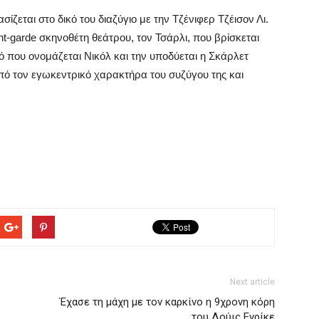
ασίζεται στο δικό του διαζύγιο με την Τζένιφερ Τζέισον Λι.
nt-garde σκηνοθέτη θεάτρου, τον Τσάρλι, που βρίσκεται
ιό που ονομάζεται Νικόλ και την υποδύεται η Σκάρλετ
πό τον εγωκεντρικό χαρακτήρα του συζύγου της και
Next article
Έχασε τη μάχη με τον καρκίνο η 9χρονη κόρη
του Λούις Ενρίκε