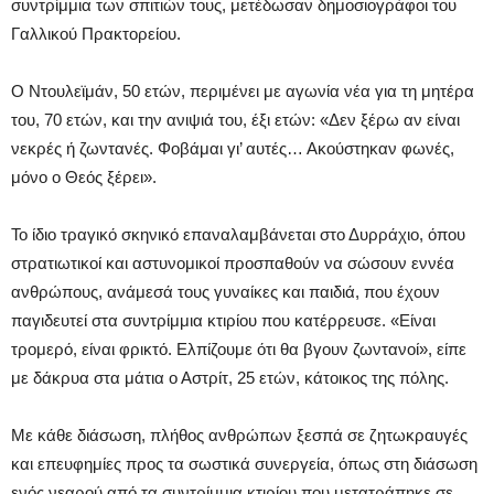
συντρίμμια των σπιτιών τους, μετέδωσαν δημοσιογράφοι του
Γαλλικού Πρακτορείου.
Ο Ντουλεϊμάν, 50 ετών, περιμένει με αγωνία νέα για τη μητέρα
του, 70 ετών, και την ανιψιά του, έξι ετών: «Δεν ξέρω αν είναι
νεκρές ή ζωντανές. Φοβάμαι γι’ αυτές… Ακούστηκαν φωνές,
μόνο ο Θεός ξέρει».
Το ίδιο τραγικό σκηνικό επαναλαμβάνεται στο Δυρράχιο, όπου
στρατιωτικοί και αστυνομικοί προσπαθούν να σώσουν εννέα
ανθρώπους, ανάμεσά τους γυναίκες και παιδιά, που έχουν
παγιδευτεί στα συντρίμμια κτιρίου που κατέρρευσε. «Είναι
τρομερό, είναι φρικτό. Ελπίζουμε ότι θα βγουν ζωντανοί», είπε
με δάκρυα στα μάτια ο Αστρίτ, 25 ετών, κάτοικος της πόλης.
Με κάθε διάσωση, πλήθος ανθρώπων ξεσπά σε ζητωκραυγές
και επευφημίες προς τα σωστικά συνεργεία, όπως στη διάσωση
ενός νεαρού από τα συντρίμμια κτιρίου που μετατράπηκε σε