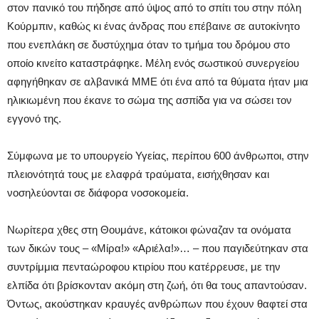
στον πανικό του πήδησε από ύψος από το σπίτι του στην πόλη
Κούρμπιν, καθώς κι ένας άνδρας που επέβαινε σε αυτοκίνητο
που ενεπλάκη σε δυστύχημα όταν το τμήμα του δρόμου στο
οποίο κινείτο καταστράφηκε. Μέλη ενός σωστικού συνεργείου
αφηγήθηκαν σε αλβανικά ΜΜΕ ότι ένα από τα θύματα ήταν μια
ηλικιωμένη που έκανε το σώμα της ασπίδα για να σώσει τον
εγγονό της.
Σύμφωνα με το υπουργείο Υγείας, περίπου 600 άνθρωποι, στην
πλειονότητά τους με ελαφρά τραύματα, εισήχθησαν και
νοσηλεύονται σε διάφορα νοσοκομεία.
Νωρίτερα χθες στη Θουμάνε, κάτοικοι φώναζαν τα ονόματα
των δικών τους – «Μίρα!» «Αριέλα!»… – που παγιδεύτηκαν στα
συντρίμμια πενταώροφου κτιρίου που κατέρρευσε, με την
ελπίδα ότι βρίσκονταν ακόμη στη ζωή, ότι θα τους απαντούσαν.
Όντως, ακούστηκαν κραυγές ανθρώπων που έχουν θαφτεί στα