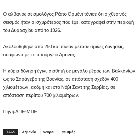
Ο αλβανός σεισμολόγος Ράπο Ορμένι τόνισε ότι ο χθεσινός
σεισμός ήταν ο ισχυρότερος που έχει καταγραφεί στην περιοχή
του Δυρραχίου από το 1926.
Ακολουθήθηκε από 250 και πλέον μετασεισμικές δονήσεις,
σύμφωνα με το υπουργείο Άμυνας.
Η κύρια δόνηση έγινε αισθητή σε μεγάλο μέρος των Βαλκανίων,
ως το Σαράγεβο της Βοσνίας, σε απόσταση σχεδόν 400
χιλιομέτρων, ακόμη και στο Νόβι Σαντ της Σερβίας, σε
απόσταση περίπου 700 χιλιομέτρων.
Πηγή:ΑΠΕ-ΜΠΕ
TAGS
Αλβανία
νεκροί
σεισμός