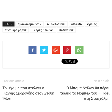
TAGS
αμαλ αλαμουντιν
Αμάλ Κλούνεϊ
ΔΙΔΥΜΑ
έγκυος
σιντι κροφορντ
Τζορτζ Κλούνεϊ
Χολιγουντ
Previous article
Next article
Το μήνυμα που στέλνει ο
Ο Μπομπ Ντίλαν θα πάρει
Γιάννης Σμαραγδής στον Στάθη
τελικά το Νόμπελ του – Πάει
Ψάλτη
στη Στοκχόλμη