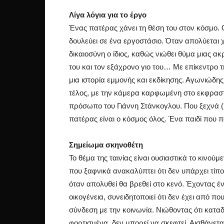
Λίγα λόγια για το έργο
Ένας πατέρας χάνει τη θέση του στον κόσμο. 
δουλεύει σε ένα εργοστάσιο. Όταν απολύεται 
δικαιοσύνη ο ίδιος, καθώς νιώθει θύμα μιας ακ
του και τον εξάχρονο γιο του… Με επίκεντρο 
μια ιστορία εμμονής και εκδίκησης. Αγωνιώδη
τέλος, με την κάμερα καρφωμένη στο εκφρασ
πρόσωπο του Γιάννη Στάνκογλου. Που ξεχνά (;)
πατέρας είναι ο κόσμος όλος. Ένα παιδί που
Σημείωμα σκηνοθέτη
Το θέμα της ταινίας είναι ουσιαστικά το κινο
που ξαφνικά ανακαλύπτει ότι δεν υπάρχει τίπ
όταν απολυθεί θα βρεθεί στο κενό. Έχοντας 
οικογένεια, συνειδητοποιεί ότι δεν έχει από πο
σύνδεση με την κοινωνία. Νιώθοντας ότι κατα
φορτισμένα, δεν μπορεί να σκεφτεί. Αισθάνετ