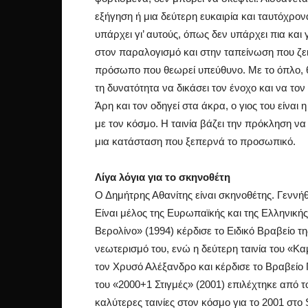
εξήγηση ή μια δεύτερη ευκαιρία και ταυτόχρονα 
υπάρχει γι’ αυτούς, όπως δεν υπάρχει πια και 
στον παραλογισμό και στην ταπείνωση που ζει,
πρόσωπο που θεωρεί υπεύθυνο. Με το όπλο, θέ
τη δυνατότητα να δικάσει τον ένοχο και να το
Άρη και τον οδηγεί στα άκρα, ο γιος του είνα
με τον κόσμο. Η ταινία βάζει την πρόκληση να
μια κατάσταση που ξεπερνά το προσωπικό.
Λίγα λόγια για το σκηνοθέτη
Ο Δημήτρης Αθανίτης είναι σκηνοθέτης. Γεννή
Είναι μέλος της Ευρωπαϊκής και της Ελληνική
Βερολίνο» (1994) κέρδισε το Ειδικό Βραβείο 
νεωτερισμό του, ενώ η δεύτερη ταινία του «Κα
τον Χρυσό Αλέξανδρο και κέρδισε το Βραβείο 
του «2000+1 Στιγμές» (2001) επιλέχτηκε από τ
καλύτερες ταινίες στον κόσμο για το 2001 στο