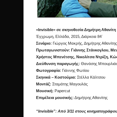
«Invisible» σε σκηνοθεσία Δημήτρη Αθανίτη
Έγχρωμη, Ελλάδα, 2015, Διάρκεια 84΄
Σενάριο:
Γιώργος Μακρής, Δημήτρης Αθανίτης
Πρωταγωνιστούν: Γιάννης Στάνκογλου, Μεν
Χρήστος Μπενέτσης, Νικολίτσα Ντρίζη, Κώ
Διεύθυνση παραγωγής:
Θανάσης Μπουρλιά
Φωτογραφία:
Γιάννης Φωτίου
Σκηνικά – Κοστούμια:
Στέλλα Κάλτσου
Μοντάζ:
Σταμάτης Μαγουλάς
Μουσική:
Papercut
Επιμέλεια μουσικής:
Δημήτρης Αθανίτης
“Invisible”: Από 3/11 στους κινηματογράφο