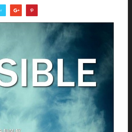
of
er
the
Town