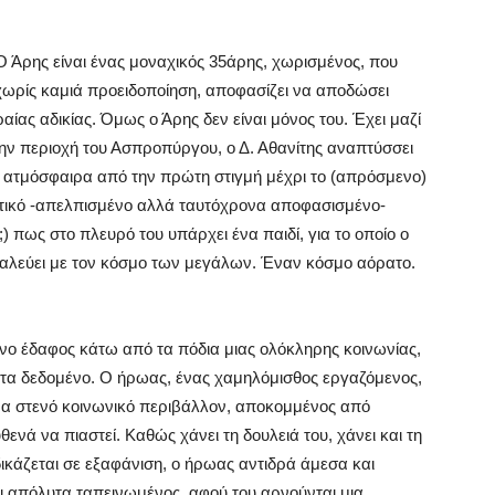
Ο Άρης είναι ένας μοναχικός 35άρης, χωρισμένος, που
χωρίς καμιά προειδοποίηση, αποφασίζει να αποδώσει
ραίας αδικίας. Όμως ο Άρης δεν είναι μόνος του. Έχει μαζί
την περιοχή του Ασπροπύργου, ο Δ. Αθανίτης αναπτύσσει
ς ατμόσφαιρα από την πρώτη στιγμή μέχρι το (απρόσμενο)
τικό -απελπισμένο αλλά ταυτόχρονα αποφασισμένο-
 πως στο πλευρό του υπάρχει ένα παιδί, για το οποίο ο
 παλεύει με τον κόσμο των μεγάλων. Έναν κόσμο αόρατο.
ύμενο έδαφος κάτω από τα πόδια μιας ολόκληρης κοινωνίας,
οτα δεδομένο. Ο ήρωας, ένας χαμηλόμισθος εργαζόμενος,
ένα στενό κοινωνικό περιβάλλον, αποκομμένος από
υθενά να πιαστεί. Καθώς χάνει τη δουλειά του, χάνει και τη
δικάζεται σε εξαφάνιση, ο ήρωας αντιδρά άμεσα και
αι απόλυτα ταπεινωμένος, αφού του αρνούνται μια