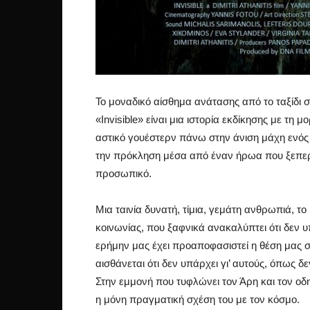
Το μοναδικό αίσθημα ανάτασης από το ταξίδι 
«Invisible» είναι μια ιστορία εκδίκησης με τ
αστικό γουέστερν πάνω στην άνιση μάχη ενός 
την πρόκληση μέσα από έναν ήρωα που ξεπερν
προσωπικό.
Μια ταινία δυνατή, τίμια, γεμάτη ανθρωπιά, τ
κοινωνίας, που ξαφνικά ανακαλύπτει ότι δεν 
ερήμην μας έχει προαποφασιστεί η θέση μας 
αισθάνεται ότι δεν υπάρχει γι’ αυτούς, όπως δε
Στην εμμονή που τυφλώνει τον Άρη και τον οδη
η μόνη πραγματική σχέση του με τον κόσμο.