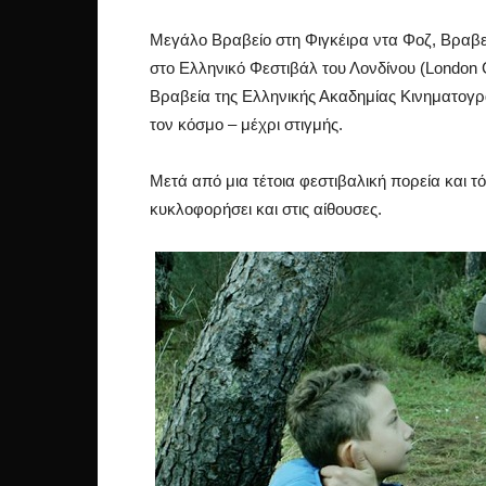
Μεγάλο Βραβείο στη Φιγκέιρα ντα Φοζ, Βραβεί
στο Ελληνικό Φεστιβάλ του Λονδίνου (London G
Βραβεία της Ελληνικής Ακαδημίας Κινηματογρ
τον κόσμο – μέχρι στιγμής.
Μετά από μια τέτοια φεστιβαλική πορεία και τ
κυκλοφορήσει και στις αίθουσες.