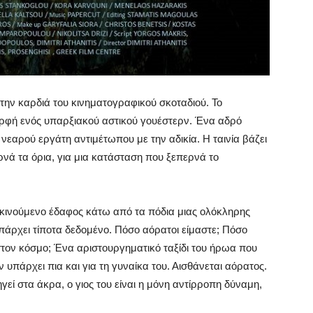
στην καρδιά του κινηματογραφικού σκοταδιού. Το
η μορφή ενός υπαρξιακού αστικού γουέστερν. Ένα αδρό
νεαρού εργάτη αντιμέτωπου με την αδικία. Η ταινία βάζει
ά τα όρια, για μια κατάσταση που ξεπερνά το
ο κινούμενο έδαφος κάτω από τα πόδια μιας ολόκληρης
υπάρχει τίποτα δεδομένο. Πόσο αόρατοι είμαστε; Πόσο
στον κόσμο; Ένα αριστουργηματικό ταξίδι του ήρωα που
ν υπάρχει πια και για τη γυναίκα του. Αισθάνεται αόρατος.
γεί στα άκρα, ο γιος του είναι η μόνη αντίρροπη δύναμη,