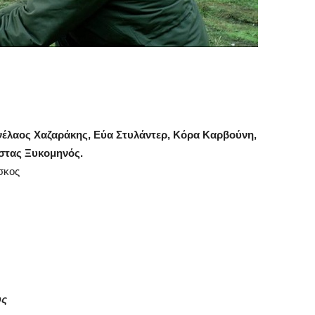
έλαος Χαζαράκης, Εύα Στυλάντερ, Κόρα Καρβούνη,
στας Ξυκομηνός.
σκος
υς