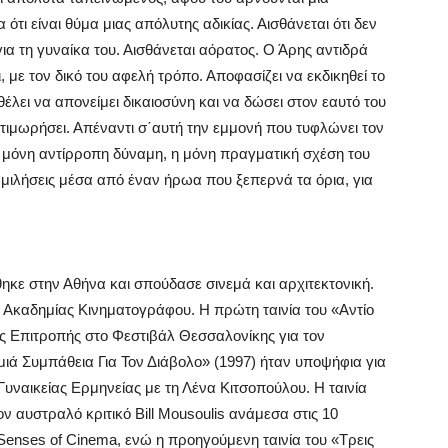
ότι είναι θύμα μιας απόλυτης αδικίας. Αισθάνεται ότι δεν
για τη γυναίκα του. Αισθάνεται αόρατος. Ο Άρης αντιδρά
 με τον δικό του αφελή τρόπο. Αποφασίζει να εκδικηθεί το
λει να απονείμει δικαιοσύνη και να δώσει στον εαυτό του
ν τιμωρήσει. Απέναντι σ΄αυτή την εμμονή που τυφλώνει τον
ι η μόνη αντίρροπη δύναμη, η μόνη πραγματική σχέση του
 μιλήσεις μέσα από έναν ήρωα που ξεπερνά τα όρια, για
θηκε στην Αθήνα και σπούδασε σινεμά και αρχιτεκτονική.
ς Ακαδημίας Κινηματογράφου. Η πρώτη ταινία του «Αντίο
της Επιτροπής στο Φεστιβάλ Θεσσαλονίκης για τον
μιά Συμπάθεια Για Τον Διάβολο» (1997) ήταν υποψήφια για
Γυναικείας Ερμηνείας με τη Λένα Κιτσοπούλου. Η ταινία
ον αυστραλό κριτικό Bill Mousoulis ανάμεσα στις 10
 Senses of Cinema, ενώ η προηγούμενη ταινία του «Τρεις