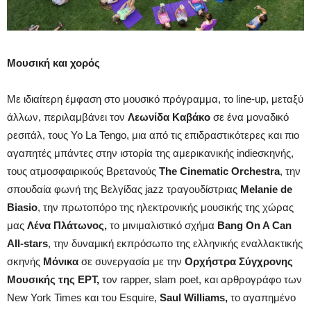
Μουσική και χορός
Με ιδιαίτερη έμφαση στο μουσικό πρόγραμμα, το line-up, μεταξύ
άλλων, περιλαμβάνει τον
Λεωνίδα Καβάκο
σε ένα μοναδικό
ρεσιτάλ, τους Yo La Tengo, μια από τις επιδραστικότερες και πιο
αγαπητές μπάντες στην ιστορία της αμερικανικής indieσκηνής,
τους ατμοσφαιρικούς Βρετανούς
The Cinematic
Orchestra
, την
σπουδαία φωνή της Βελγίδας jazz τραγουδίστριας
Melanie de
Biasio
, την πρωτοπόρο της ηλεκτρονικής μουσικής της χώρας
μας
Λένα Πλάτωνος,
τo μινιμαλιστικό σχήμα
Bang On A Can
All-stars
, την δυναμική εκπρόσωπο της ελληνικής εναλλακτικής
σκηνής
Μόνικα
σε συνεργασία με την
Ορχήστρα Σύγχρονης
Μουσικής της ΕΡΤ,
τον rapper, slam poet, και αρθρογράφο των
New York Times και του Esquire,
Saul Williams,
το αγαπημένο