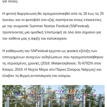
για όλους.
Η φετινή διοργάνωση θα πραγματοποιηθεί από τις 18 έως τις 25
Ιουνίου, και το φεστιβάλ στο εξής συστήνεται στους επισκέπτες
με την ονομασία Summer Nostos Festival (SNFestival),
προτείνοντας μια ομαδική ‘επιστροφή’ σε όλα όσα σημαίνει για
τον καθένα μας η άφιξη του καλοκαιριού.
Η καθιέρωση του SNFestival έρχεται ως φυσική εξέλιξη των
επιτυχημένων ανοιχτών εκδηλώσεων που πραγματοποιήθηκαν
τις περασμένες χρονιές (2016: Metamorphosis: Το ΚΠΙΣΝ στον
Κόσμο, 2015: Η Νύχτα Μέρα στο Πάρκο Σταύρος Νιάρχος) και
έλαβαν τη θερμή ανταπόκριση του κόσμου.