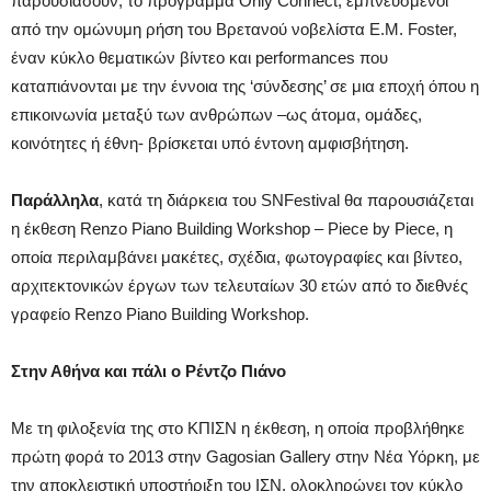
παρουσιάσουν, το πρόγραμμα Only Connect, εμπνευσμένοι
από την ομώνυμη ρήση του Βρετανού νοβελίστα E.M. Foster,
έναν κύκλο θεματικών βίντεο και performances που
καταπιάνονται με την έννοια της ‘σύνδεσης’ σε μια εποχή όπου η
επικοινωνία μεταξύ των ανθρώπων –ως άτομα, ομάδες,
κοινότητες ή έθνη- βρίσκεται υπό έντονη αμφισβήτηση.
Παράλληλα
, κατά τη διάρκεια του SNFestival θα παρουσιάζεται
η έκθεση Renzo Piano Building Workshop – Piece by Piece, η
οποία περιλαμβάνει μακέτες, σχέδια, φωτογραφίες και βίντεο,
αρχιτεκτονικών έργων των τελευταίων 30 ετών από το διεθνές
γραφείο Renzo Piano Building Workshop.
Στην Αθήνα και πάλι ο Ρέντζο Πιάνο
Με τη φιλοξενία της στο ΚΠΙΣΝ η έκθεση, η οποία προβλήθηκε
πρώτη φορά το 2013 στην Gagosian Gallery στην Νέα Υόρκη, με
την αποκλειστική υποστήριξη του ΙΣΝ, ολοκληρώνει τον κύκλο