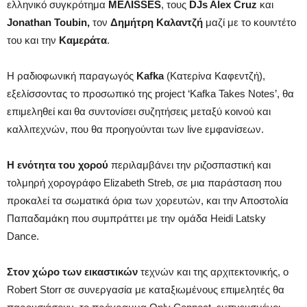
ελληνικό συγκρότημα
ΜΕΛΙSSES
, τους
DJs Alex Cruz
και
Jonathan Toubin,
τον
Δημήτρη Καλαντζή
μαζί με το κουιντέτο
του και την
Καμεράτα
.
Η ραδιοφωνική παραγωγός
Kafka
(Κατερίνα Καφεντζή),
εξελίσσοντας το προσωπικό της project ‘Kafka Takes Notes’, θα
επιμεληθεί και θα συντονίσει συζητήσεις μεταξύ κοινού και
καλλιτεχνών, που θα προηγούνται των live εμφανίσεων.
Η ενότητα του χορού
περιλαμβάνει την ριζοσπαστική και
τολμηρή χορογράφο Elizabeth Streb, σε μια παράσταση που
προκαλεί τα σωματικά όρια των χορευτών, και την Αποστολία
Παπαδαμάκη που συμπράττει με την ομάδα Heidi Latsky
Dance.
Στον χώρο των εικαστικών
τεχνών και της αρχιτεκτονικής, ο
Robert Storr σε συνεργασία με καταξιωμένους επιμελητές θα