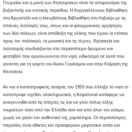
Γεωργίου και η μονή των Κηπουραίων είναι τα απομεινάρια της
βυζαντινής και ενετικής περιόδου. Η Κοργιαλλένειος Βιβλιοθήκη
στο Αργοστόλι και η Ιακωβάτειος Βιβλιοθήκη στο Ληξούρι με τις
σπάνιες συλλογές τους, όπως και οι φιλαρμονικές ορχήστρες
των δύο πόλεων, είναι απόδειξη της κλίσης που έχουν οι ντόπιοι
προς τον πολιτισμό, τη μουσική και τις τέχνες. Θρησκεία και
πολιτισμός συνδυάζονται στα περισσότερα δρώμενα και
φεστιβάλ που οργανώνονται στο νησί, ειδικότερα σε αυτά που
γίνονται για τη γιορτή του Άγιου Γεράσιμου και στην Κοίμηση της
Θεοτόκου.
Αν και ο καταστροφικός σεισμός του 1953 που έπληξε το νησί το
κατέστρεψε σχεδόν ολοκληρωτικά, η Κεφαλονιά κατάφερε να
αναγεννηθεί από τις στάχτες τις και να γίνει πόλος έλξης
τουριστών τόσο από την Ελλάδα όσο και από όλον τον κόσμο,
χωρίς να χάσει τον αυθεντικό της χαρακτήρα. Οι περισσότερες
παραλίες είναι άθικτες και προσφέρουν μαγευτικά τοπία και