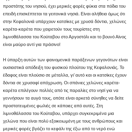
προστάτης του νησιού, έχει μερικές φορές φύκια στα πόδια του
επειδή επισκέπτεται τα γειτονικά νησιά. Είναι αλήθεια όμως ότι
στην Κεφαλονιά υπάρχουν κατσίκες με χρυσά δόντια, χελώνες
καρέτα-καρέτα που χαιρετούν τους τουρίστες στη
λιμνοθάλασσα του Κούταβου στο Αργοστόλι και το βουνό Αίνος
είναι μαύρο αντί για πράσινο!
Η ύπαρξη αυτών των φαινομενικά παράξενων γεγονότων είναι
ουσιαστικά απόδειξη του φυσικού πλούτου της Κεφαλονιάς. Το
έδαφος είναι πλούσιο σε μέταλλα, γι’ αυτό και οι κατσίκες έχουν
δόντια σε χρυσαφί απόχρωση. Οι σπάνιες χελώνες καρέτα-
καρέτα επιλέγουν πολλές από τις παραλίες στο νησί για να
γεννήσουν τα αυγά τους, οπότε είναι αρκετά σύνηθες να δείτε
προστατευμένες φωλιές σε κάποιες από αυτές. Στη
λιμνοθάλασσα του Κούταβου, υπάρχει συγκεκριμένα μια
χελώνα που είναι πολύ εξοικειωμένη με τους ανθρώπους και
μερικές φορές βγάζει το κεφάλι της έξω από το νερό ενώ