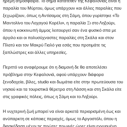
ήρεμη ατμόσφαιρα. Το σήμα κατατεθέν της Κεφαλονιάς είναι η
παραλία του Μύρτου, όμως υπάρχουν και άλλες παραλίες που
ξεχωρίζουν, όπως η Αντίσαμος στη Σάμη, όπου γυρίστηκε «Το
Μαντολίνο του Λοχαγού Κορέλι», η παραλία Ξι στο Ληξούρι,
όπου η κοκκινωπή άμμος λειτουργεί σαν ένα φυσικό σπα με
άργιλο και οι πολυσύχναστες παραλίες στη Σκάλα και στον
Πλατύ και τον Μακρύ Γιαλό για εσάς που προτιμάτε τις
ξαπλώστρες και άλλες υπηρεσίες.
Περιττό να αναφέρουμε ότι η διαμονή δε θα αποτελέσει
πρόβλημα στην Κεφαλονιά, αφού υπάρχουν διάφορα
ξενοδοχεία, βίλες, studio και δωμάτια είτε στην πρωτεύουσα του
νησιού και τα τουριστικά θέρετρα στη Λάσση και στη Σκάλα είτε
στις γραφικές πόλεις, όπως η Σάμη και το Ληξούρι.
Η νυχτερινή ζωή μπορεί να είναι αρκετά περιορισμένη έως και
ανύπαρκτη σε κάποιες περιοχές, όμως το Αργοστόλι, όπου η
διασκέδαση μέχρι τις πρώτες πρωινές ώρες είναι εγγυημένη,