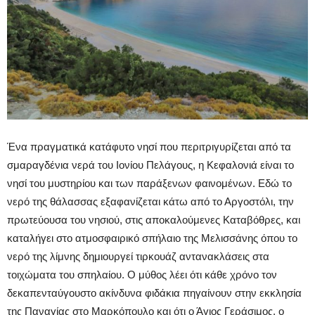
Ένα πραγματικά κατάφυτο νησί που περιτριγυρίζεται από τα
σμαραγδένια νερά του Ιονίου Πελάγους, η Κεφαλονιά είναι το
νησί του μυστηρίου και των παράξενων φαινομένων. Εδώ το
νερό της θάλασσας εξαφανίζεται κάτω από το Αργοστόλι, την
πρωτεύουσα του νησιού, στις αποκαλούμενες Καταβόθρες, και
καταλήγει στο ατμοσφαιρικό σπήλαιο της Μελισσάνης όπου το
νερό της λίμνης δημιουργεί τιρκουάζ αντανακλάσεις στα
τοιχώματα του σπηλαίου. Ο μύθος λέει ότι κάθε χρόνο τον
δεκαπενταύγουστο ακίνδυνα φιδάκια πηγαίνουν στην εκκλησία
της Παναγίας στο Μαρκόπουλο και ότι ο Άγιος Γεράσιμος, ο