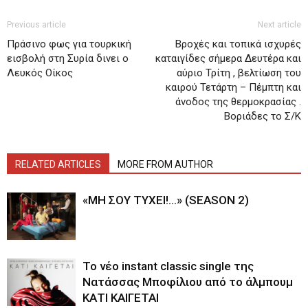
Previous article
Next article
Πράσινο φως για τουρκική
Βροχές και τοπικά ισχυρές
εισβολή στη Συρία δινει ο
καταιγίδες σήμερα Δευτέρα και
Λευκός Οίκος
αύριο Τρίτη , βελτίωση του
καιρού Τετάρτη – Πέμπτη και
άνοδος της θερμοκρασίας .
Βοριάδες το Σ/Κ
RELATED ARTICLES
MORE FROM AUTHOR
«ΜΗ ΣΟΥ ΤΥΧΕΙ!…» (SEASON 2)
Το νέο instant classic single της
Νατάσσας Μποφίλιου από το άλμπουμ
ΚΑΤΙ ΚΑΙΓΕΤΑΙ