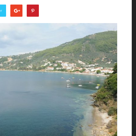
of
er
the
Town