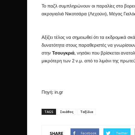
Το παζλ συμπληρώνουν οι παραλίες στο βορει
ακρογιαλιά Νικοτσάρα (Λεχούνι), Μέγας Γιαλό
Αξίζει τέλος να σημειωθεί ότι τα εκδρομικά σ
δυνατότητα στους παραθεριστές να γνωρίσου
στην
Τσουγκριά
, νησάκι που βρίσκεται ανατο
μικρότερη των 2 ν.μ. από το λιμάνι της πρωτε
Πηγή: in.gr
TAGS
Σκιάθος
Ταξίδια
SHARE
Facebook
Twitter