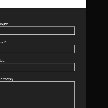
νομα*
ail*
έμα
εριγραφή