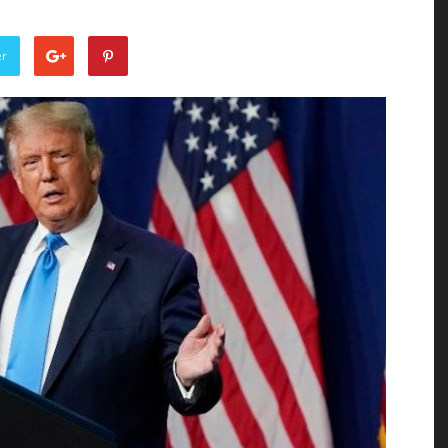
of
er
the
Town