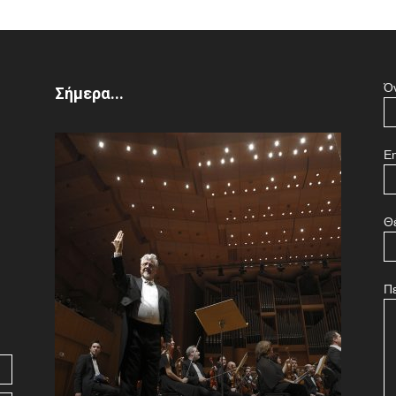
Ό
Σήμερα...
Em
Θ
Π