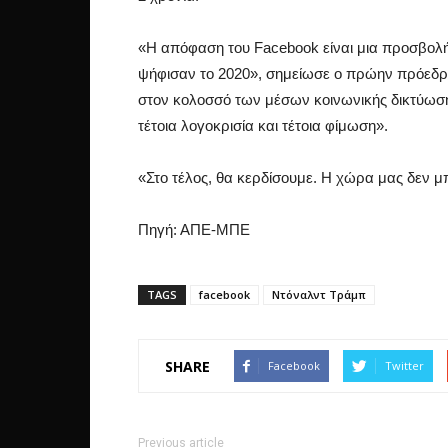
«Η απόφαση του Facebook είναι μια προσβολ
ψήφισαν το 2020», σημείωσε ο πρώην πρόεδρ
στον κολοσσό των μέσων κοινωνικής δικτύωση
τέτοια λογοκρισία και τέτοια φίμωση».
«Στο τέλος, θα κερδίσουμε. Η χώρα μας δεν μπ
Πηγή: ΑΠΕ-ΜΠΕ
TAGS
facebook
Ντόναλντ Τράμπ
SHARE
Facebook
Twitter
Previous article