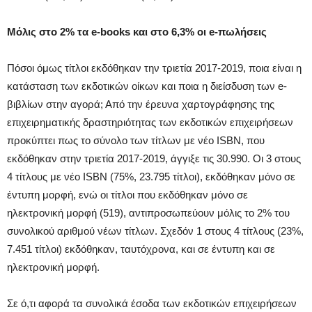
Μόλις στο 2% τα e-books και στο 6,3% οι e-πωλήσεις
Πόσοι όμως τίτλοι εκδόθηκαν την τριετία 2017-2019, ποια είναι η
κατάσταση των εκδοτικών οίκων και ποια η διείσδυση των e-
βιβλίων στην αγορά; Από την έρευνα χαρτογράφησης της
επιχειρηματικής δραστηριότητας των εκδοτικών επιχειρήσεων
προκύπτει πως το σύνολο των τίτλων με νέο ISBN, που
εκδόθηκαν στην τριετία 2017-2019, άγγιξε τις 30.990. Οι 3 στους
4 τίτλους με νέο ISBN (75%, 23.795 τίτλοι), εκδόθηκαν μόνο σε
έντυπη μορφή, ενώ οι τίτλοι που εκδόθηκαν μόνο σε
ηλεκτρονική μορφή (519), αντιπροσωπεύουν μόλις το 2% του
συνολικού αριθμού νέων τίτλων. Σχεδόν 1 στους 4 τίτλους (23%,
7.451 τίτλοι) εκδόθηκαν, ταυτόχρονα, και σε έντυπη και σε
ηλεκτρονική μορφή.
Σε ό,τι αφορά τα συνολικά έσοδα των εκδοτικών επιχειρήσεων