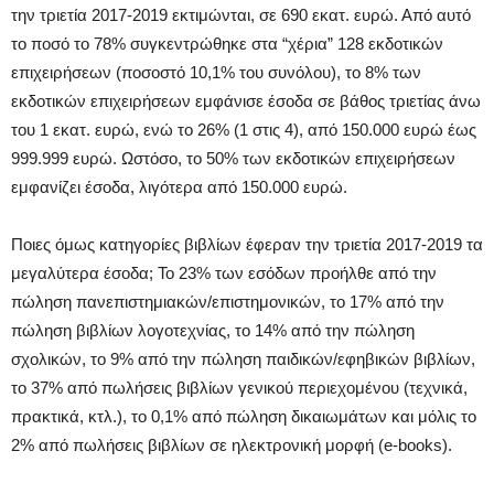
την τριετία 2017-2019 εκτιμώνται, σε 690 εκατ. ευρώ. Από αυτό
το ποσό το 78% συγκεντρώθηκε στα “χέρια” 128 εκδοτικών
επιχειρήσεων (ποσοστό 10,1% του συνόλου), το 8% των
εκδοτικών επιχειρήσεων εμφάνισε έσοδα σε βάθος τριετίας άνω
του 1 εκατ. ευρώ, ενώ το 26% (1 στις 4), από 150.000 ευρώ έως
999.999 ευρώ. Ωστόσο, το 50% των εκδοτικών επιχειρήσεων
εμφανίζει έσοδα, λιγότερα από 150.000 ευρώ.
Ποιες όμως κατηγορίες βιβλίων έφεραν την τριετία 2017-2019 τα
μεγαλύτερα έσοδα; Το 23% των εσόδων προήλθε από την
πώληση πανεπιστημιακών/επιστημονικών, το 17% από την
πώληση βιβλίων λογοτεχνίας, το 14% από την πώληση
σχολικών, το 9% από την πώληση παιδικών/εφηβικών βιβλίων,
το 37% από πωλήσεις βιβλίων γενικού περιεχομένου (τεχνικά,
πρακτικά, κτλ.), το 0,1% από πώληση δικαιωμάτων και μόλις το
2% από πωλήσεις βιβλίων σε ηλεκτρονική μορφή (e-books).