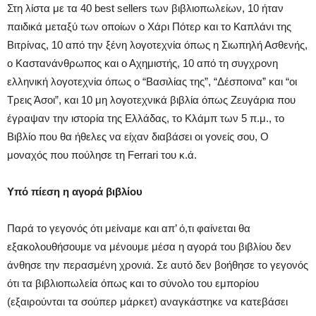
Στη λίστα με τα 40 best sellers των βιβλιοπωλείων, 10 ήταν
παιδικά μεταξύ των οποίων ο Χάρι Πότερ και το Καπλάνι της
Βιτρίνας, 10 από την ξένη λογοτεχνία όπως η Σιωπηλή Ασθενής,
ο Καστανάνθρωπος και ο Αχημιστής, 10 από τη συγχρονη
ελληνική λογοτεχνία όπως ο “Βασιλίας της”, “Δέσποινα” και “οι
Τρεις Άσοι”, και 10 μη λογοτεχνικά βιβλία όπως Ζευγάρια που
έγραψαν την ιστορία της Ελλάδας, το Κλάμπ των 5 π.μ., το
Βιβλίο που θα ήθελες να είχαν διαβάσει οι γονείς σου, Ο
μοναχός που πούλησε τη Ferrari του κ.ά.
Υπό πίεση η αγορά βιβλίου
Παρά το γεγονός ότι μείναμε και απ’ ό,τι φαίνεται θα
εξακολουθήσουμε να μένουμε μέσα η αγορά του βιβλίου δεν
άνθησε την περασμένη χρονιά. Σε αυτό δεν βοήθησε το γεγονός
ότι τα βιβλιοπωλεία όπως και το σύνολο του εμπορίου
(εξαιρούνται τα σούπερ μάρκετ) αναγκάστηκε να κατεβάσει