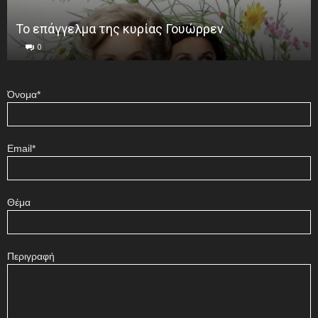
Το επάγγελμα της κυρίας Γουώρρεν
0
Όνομα*
Email*
Θέμα
Περιγραφή