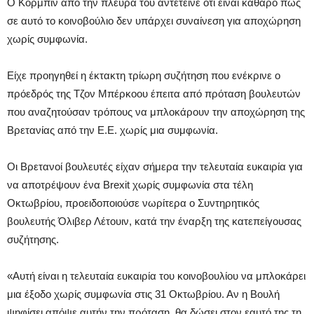
Ο Κόρμπιν από την πλευρά του αντέτεινε ότι είναι καθαρό πως
σε αυτό το κοινοβούλιο δεν υπάρχει συναίνεση για αποχώρηση
χωρίς συμφωνία.
Είχε προηγηθεί η έκτακτη τρίωρη συζήτηση που ενέκρινε ο
πρόεδρός της Τζον Μπέρκοου έπειτα από πρόταση βουλευτών
που αναζητούσαν τρόπους να μπλοκάρουν την αποχώρηση της
Βρετανίας από την Ε.Ε. χωρίς μια συμφωνία.
Οι Βρετανοί βουλευτές είχαν σήμερα την τελευταία ευκαιρία για
να αποτρέψουν ένα Brexit χωρίς συμφωνία στα τέλη
Οκτωβρίου, προειδοποιούσε νωρίτερα ο Συντηρητικός
βουλευτής Όλιβερ Λέτουιν, κατά την έναρξη της κατεπείγουσας
συζήτησης.
«Αυτή είναι η τελευταία ευκαιρία του κοινοβουλίου να μπλοκάρει
μια έξοδο χωρίς συμφωνία στις 31 Οκτωβρίου. Αν η Βουλή
ψηφίσει απόψε αυτήν την πρόταση, θα δώσει στον εαυτό της τη