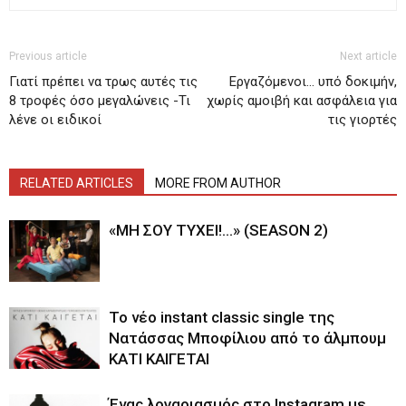
Previous article
Next article
Γιατί πρέπει να τρως αυτές τις
Εργαζόμενοι… υπό δοκιμήν,
8 τροφές όσο μεγαλώνεις -Τι
χωρίς αμοιβή και ασφάλεια για
λένε οι ειδικοί
τις γιορτές
RELATED ARTICLES
MORE FROM AUTHOR
«ΜΗ ΣΟΥ ΤΥΧΕΙ!…» (SEASON 2)
Το νέο instant classic single της
Νατάσσας Μποφίλιου από το άλμπουμ
ΚΑΤΙ ΚΑΙΓΕΤΑΙ
Ένας λογαριασμός στο Instagram με