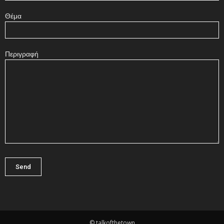
Θέμα
Περιγραφή
© talkofthetown