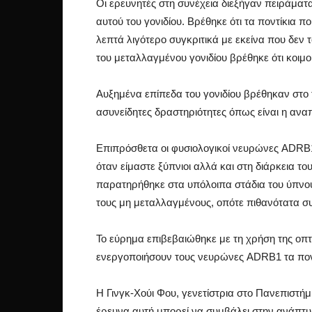
Οι ερευνητές στη συνέχεια διεξήγαν πειράμα
αυτού του γονιδίου. Βρέθηκε ότι τα ποντίκια π
λεπτά λιγότερο συγκριτικά με εκείνα που δεν 
του μεταλλαγμένου γονιδίου βρέθηκε ότι κοιμο
Αυξημένα επίπεδα του γονιδίου βρέθηκαν στο 
ασυνείδητες δραστηριότητες όπως είναι η αναπ
Επιπρόσθετα οι φυσιολογικοί νευρώνες ADRB1 
όταν είμαστε ξύπνιοι αλλά και στη διάρκεια τ
παρατηρήθηκε στα υπόλοιπα στάδια του ύπνου
τους μη μεταλλαγμένους, οπότε πιθανότατα σ
Το εύρημα επιβεβαιώθηκε με τη χρήση της οπτ
ενεργοποιήσουν τους νευρώνες ADRB1 τα πον
Η Γινγκ-Χούι Φου, γενετίστρια στο Πανεπιστήμι
έρευνα αυτή μπορεί να συμβάλει στην ανάπτυ