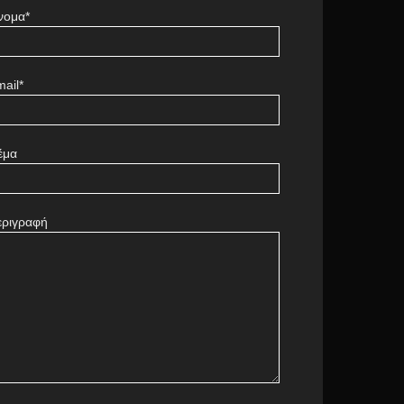
νομα*
ail*
έμα
εριγραφή
πάγγελμα της κυρίας
ώρρεν
Barcelona
0