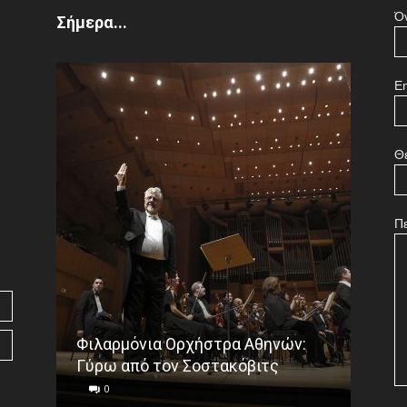
Ό
Σήμερα...
Em
Θ
Π
Φιλαρμόνια Ορχήστρα Αθηνών:
Το ε
Γύρω από τον Σοστακόβιτς
Γου
0
0