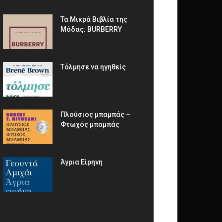
Τα Μικρά Βιβλία της
Μόδας: BURBERRY
Τόλμησε να ηγηθείς
Πλούσιος μπαμπάς –
Φτωχός μπαμπάς
Άγρια Είρηνη