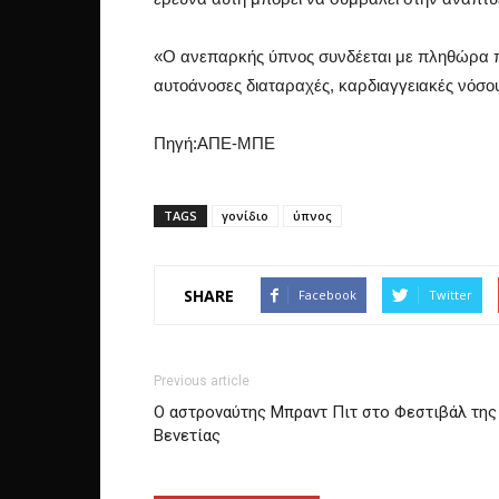
«Ο ανεπαρκής ύπνος συνδέεται με πληθώρα π
αυτοάνοσες διαταραχές, καρδιαγγειακές νόσους 
Πηγή:ΑΠΕ-ΜΠΕ
TAGS
γονίδιο
ύπνος
SHARE
Facebook
Twitter
Previous article
Ο αστροναύτης Μπραντ Πιτ στο Φεστιβάλ της
Βενετίας