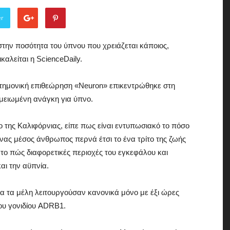
of
er
στην ποσότητα του ύπνου που χρειάζεται κάποιος,
αλείται η ScienceDaily.
στημονική επιθεώρηση «Νeuron» επικεντρώθηκε στη
the
 μειωμένη ανάγκη για ύπνο.
 της Καλιφόρνιας, είπε πως είναι εντυπωσιακό το πόσο
ένας μέσος άνθρωπος περνά έτσι το ένα τρίτο της ζωής
 το πώς διαφορετικές περιοχές του εγκεφάλου και
αι την αϋπνία.
Town
λα τα μέλη λειτουργούσαν κανονικά μόνο με έξι ώρες
ου γονιδίου ADRB1.