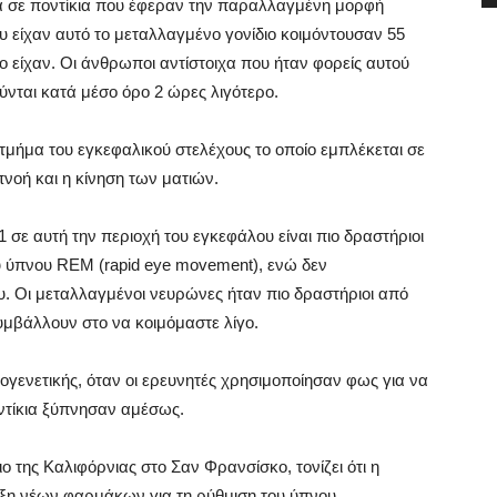
τα σε ποντίκια που έφεραν την παραλλαγμένη μορφή
ου είχαν αυτό το μεταλλαγμένο γονίδιο κοιμόντουσαν 55
το είχαν. Οι άνθρωποι αντίστοιχα που ήταν φορείς αυτού
ύνται κατά μέσο όρο 2 ώρες λιγότερο.
τμήμα του εγκεφαλικού στελέχους το οποίο εμπλέκεται σε
νοή και η κίνηση των ματιών.
σε αυτή την περιοχή του εγκεφάλου είναι πιο δραστήριοι
ου ύπνου REM (rapid eye movement), ενώ δεν
. Οι μεταλλαγμένοι νευρώνες ήταν πιο δραστήριοι από
υμβάλλουν στο να κοιμόμαστε λίγο.
ογενετικής, όταν οι ερευνητές χρησιμοποίησαν φως για να
τίκια ξύπνησαν αμέσως.
ο της Καλιφόρνιας στο Σαν Φρανσίσκο, τονίζει ότι η
ξη νέων φαρμάκων για τη ρύθμιση του ύπνου.