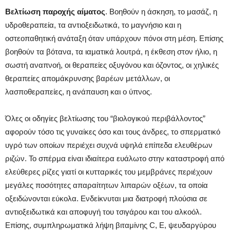
Βελτίωση παροχής αίματος
. Βοηθούν η άσκηση, το μασάζ, η
υδροθεραπεία, τα αντιοξειδωτικά, το μαγνήσιο και η
οστεοπαθητική ανάταξη όταν υπάρχουν πόνοι στη μέση. Επίσης
βοηθούν τα βότανα, τα ιαματικά λουτρά, η έκθεση στον ήλιο, η
σωστή αναπνοή, οι θεραπείες οξυγόνου και όζοντος, οι χηλικές
θεραπείες απομάκρυνσης βαρέων μετάλλων, οι
λασποθεραπείες, η ανάπαυση και ο ύπνος.
Όλες οι οδηγίες βελτίωσης του “βιολογικού περιβάλλοντος”
αφορούν τόσο τις γυναίκες όσο και τους άνδρες, το σπερματικό
υγρό των οποίων περιέχει συχνά υψηλά επίπεδα ελευθέρων
ριζών. Το σπέρμα είναι ιδιαίτερα ευάλωτο στην καταστροφή από
ελεύθερες ρίζες γιατί οι κυτταρικές του μεμβράνες περιέχουν
μεγάλες ποσότητες απαραίτητων λιπαρών οξέων, τα οποία
οξειδώνονται εύκολα. Ενδείκνυται μια διατροφή πλούσια σε
αντιοξειδωτικά και αποφυγή του τσιγάρου και του αλκοόλ.
Επίσης, συμπληρωματικά λήψη βιταμίνης C, Ε, ψευδαργύρου