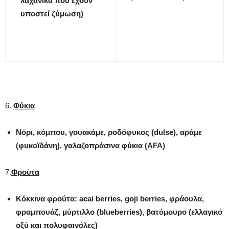
λαχανικά που έχουν
υποστεί ζύμωση)
6.
Φύκια
Νόρι, κόμπου, γουακάμε, ροδόφυκος (
dulse
), αράμε
(φυκοϊδάνη), γαλαζοπράσινα φύκια (
AFA
)
7.
Φρούτα
Κόκκινα φρούτα:
acai
berries
,
goji
berries
, φράουλα,
φραμπουάζ, μύρτιλλο (
blueberries
), βατόμουρο (ελλαγικό
οξύ και πολυφαινόλες)