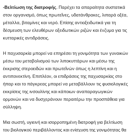
-Βελτίωση της διατροφής
. Παρέχει τα απαραίτητα συστατικά
στον οργανισμό, όπως πρωτεΐνες, υδατάνθρακες, λιπαρά οξέα,
μέταλλα, βιταμίνες και νερό. Επίσης αντιοξειδωτικά για τη
δέσμευση των ελευθέρων οξειδωτικών ριζών και ένζυμα για τις
κυτταρικές αντιδράσεις.
H παχυσαρκία μπορεί να επηρέσει τη γονιμότητα των γυναικών
μέσω του μεταβολισμού των λιποκυττάρων και μέσω της
έκκρισης στεροειδών και πρωτεΐνών όπως η λεπτίνη και η
αντιπονεκτίνη. Επιπλέον, οι επιδράσεις της παχυσαρκίας στο
ήπαρ και το πάγκρεας μπορεί να μεταβάλλουν τις φυσιολογικές
εκκρίσεις της ινσουλίνης και κάποιων αναπαραγωγικών
ορμονών και να δυσχεράνουν περαιτέρω την προσπάθεια για
σύλληψη.
Μια σωστή, υγιεινή και ισορροπημένη διατροφή για βελτίωση
του βιολογικού περιβάλλοντος και ενίσχυση της γονιμότητας θα