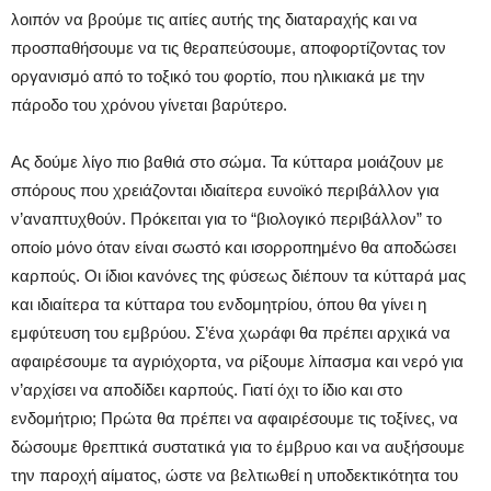
λοιπόν να βρούμε τις αιτίες αυτής της διαταραχής και να
προσπαθήσουμε να τις θεραπεύσουμε, αποφορτίζοντας τον
οργανισμό από το τοξικό του φορτίο, που ηλικιακά με την
πάροδο του χρόνου γίνεται βαρύτερο.
Ας δούμε λίγο πιο βαθιά στο σώμα. Τα κύτταρα μοιάζουν με
σπόρους που χρειάζονται ιδιαίτερα ευνοϊκό περιβάλλον για
ν’αναπτυχθούν. Πρόκειται για το “βιολογικό περιβάλλον” το
οποίο μόνο όταν είναι σωστό και ισορροπημένο θα αποδώσει
καρπούς. Οι ίδιοι κανόνες της φύσεως διέπουν τα κύτταρά μας
και ιδιαίτερα τα κύτταρα του ενδομητρίου, όπου θα γίνει η
εμφύτευση του εμβρύου. Σ’ένα χωράφι θα πρέπει αρχικά να
αφαιρέσουμε τα αγριόχορτα, να ρίξουμε λίπασμα και νερό για
ν’αρχίσει να αποδίδει καρπούς. Γιατί όχι το ίδιο και στο
ενδομήτριο; Πρώτα θα πρέπει να αφαιρέσουμε τις τοξίνες, να
δώσουμε θρεπτικά συστατικά για το έμβρυο και να αυξήσουμε
την παροχή αίματος, ώστε να βελτιωθεί η υποδεκτικότητα του