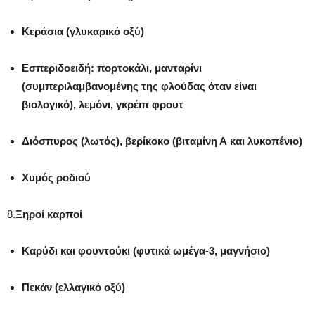
Κεράσια (γλυκαρικό οξύ)
Εσπεριδοειδή: πορτοκάλι, μανταρίνι
(συμπεριλαμβανομένης της φλούδας όταν είναι
βιολογικό), λεμόνι, γκρέιπ φρουτ
Διόσπυρος (λωτός), βερίκοκο (βιταμίνη Α και λυκοπένιο)
Χυμός ροδιού
8.
Ξηροί καρποί
Καρύδι και φουντούκι (φυτικά ωμέγα-3, μαγνήσιο)
Πεκάν (ελλαγικό οξύ)