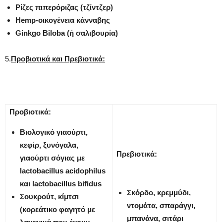
Ρίζες πιπερόριζας (τζίντζερ)
Hemp-
οικογένεια κάνναβης
Ginkgo
Biloba
(ή σαλιβουρία)
5.
Προβιοτικά και Πρεβιοτικά:
Προβιοτικά:
Βιολογικό γιαούρτι,
κεφίρ, ξυνόγαλα,
Πρεβιοτικά:
γιαούρτι σόγιας με
lactobacillus
acidophilus
και
lactobacillus
bifidus
Σκόρδο, κρεμμύδι,
Σουκρούτ, κίμτσι
ντομάτα, σπαράγγι,
(κορεάτικο φαγητό με
μπανάνα, σιτάρι