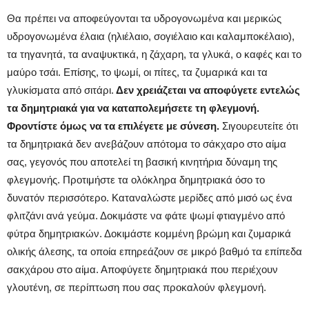
Θα πρέπει να αποφεύγονται τα υδρογονωμένα και μερικώς
υδρογονωμένα έλαια (ηλιέλαιο, σογιέλαιο και καλαμποκέλαιο),
τα τηγανητά, τα αναψυκτικά, η ζάχαρη, τα γλυκά, ο καφές και το
μαύρο τσάι. Επίσης, το ψωμί, οι πίτες, τα ζυμαρικά και τα
γλυκίσματα από σιτάρι.
Δεν χρειάζεται να αποφύγετε εντελώς
τα δημητριακά για να καταπολεμήσετε τη φλεγμονή.
Φροντίστε όμως να τα επιλέγετε με σύνεση.
Σιγουρευτείτε ότι
τα δημητριακά δεν ανεβάζουν απότομα το σάκχαρο στο αίμα
σας, γεγονός που αποτελεί τη βασική κινητήρια δύναμη της
φλεγμονής. Προτιμήστε τα ολόκληρα δημητριακά όσο το
δυνατόν περισσότερο. Καταναλώστε μερίδες από μισό ως ένα
φλιτζάνι ανά γεύμα. Δοκιμάστε να φάτε ψωμί φτιαγμένο από
φύτρα δημητριακών. Δοκιμάστε κομμένη βρώμη και ζυμαρικά
ολικής άλεσης, τα οποία επηρεάζουν σε μικρό βαθμό τα επίπεδα
σακχάρου στο αίμα. Αποφύγετε δημητριακά που περιέχουν
γλουτένη, σε περίπτωση που σας προκαλούν φλεγμονή.