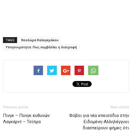
TAGS
Θεοδώρα Καλογεράκου
Υπογονιμότητα: Πως συμβάλλει η διατροφή
Previous article
Next article
Πινγκ – Πονγκ ευθυνών
Φόβοι για νέα επεισόδια στην
Λαγκάρντ – Τσίπρα
Ειδομένη-Αλληλέγγυοι
διασπείρουν φήμες ότι