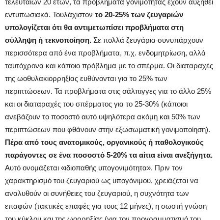
τελευταίων 20 ετών, τα προβλήματα γονιμότητας έχουν αυξηθεί
εντυπωσιακά. Τουλάχιστον
το 20-25% των ζευγαριών
υπολογίζεται ότι θα αντιμετωπίσει προβλήματα στη
σύλληψη ή τεκνοποίηση.
Σε πολλά ζευγάρια συνυπάρχουν
περισσότερα από ένα προβλήματα, π.χ. ενδομητρίωση, αλλά
ταυτόχρονα και κάποιο πρόβλημα με το σπέρμα. Οι διαταραχές
της ωοθυλακιορρηξίας ευθύνονται για το 25% των
περιπτώσεων. Τα προβλήματα στις σάλπιγγες για το άλλο 25%
και οι διαταραχές του σπέρματος για το 25-30% (κάποιοι
ανεβάζουν το ποσοστό αυτό υψηλότερα ακόμη και 50% των
περιπτώσεων που φθάνουν στην εξωσωματική γονιμοποίηση).
Πέρα από τους ανατομικούς, οργανικούς ή παθολογικούς
παράγοντες σε ένα ποσοστό 5-20% τα αίτια είναι ανεξήγητα.
Αυτό ονομάζεται «ιδιοπαθής υπογονιμότητα». Πριν τον
χαρακτηρισμό του ζευγαριού ως υπογόνιμου, χρειάζεται να
αναλυθούν οι συνήθειες του ζευγαριού, η συχνότητα των
επαφών (τακτικές επαφές για τους 12 μήνες), η σωστή γνώση
του κύκλου και της ωορρηξίας (για τον προγραμματισμό του