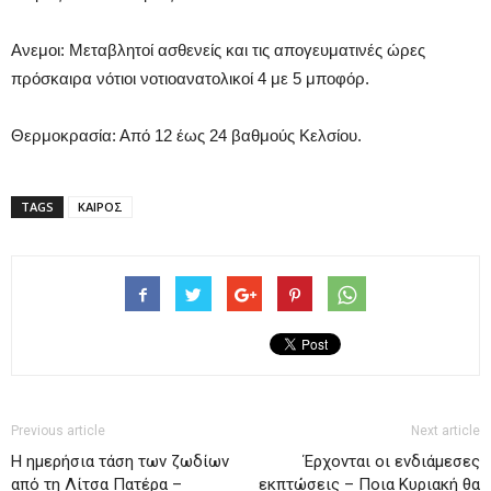
Ανεμοι: Μεταβλητοί ασθενείς και τις απογευματινές ώρες
πρόσκαιρα νότιοι νοτιοανατολικοί 4 με 5 μποφόρ.
Θερμοκρασία: Από 12 έως 24 βαθμούς Κελσίου.
TAGS
ΚΑΙΡΟΣ
Previous article
Next article
H ημερήσια τάση των ζωδίων
Έρχονται οι ενδιάμεσες
από τη Λίτσα Πατέρα –
εκπτώσεις – Ποια Κυριακή θα