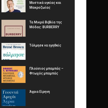
Μυστικά υγείας και
Μακροζωίας
Τα Μικρά Βιβλία της
Μόδας: BURBERRY
Τόλμησε να ηγηθείς
Πλούσιος μπαμπάς –
Φτωχός μπαμπάς
Άγρια Είρηνη