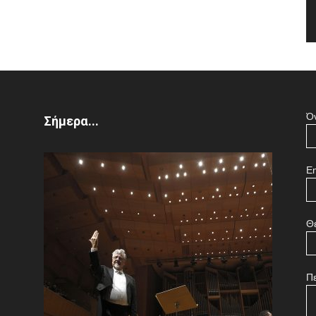
Ό
Σήμερα...
Em
Θ
Π