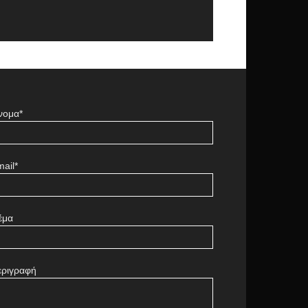
νομα*
ail*
έμα
εριγραφή