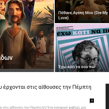
of
Πέθανε Αγάπη Μου (Die My
Love)
the
άδων
Έχω κάτι να σου πω
Town
ου έρχονται στις αίθουσες την Πέμπτη
0
αι στις αίθουσες την Πέμπτη 6/2 Ένα οσκαρικό φαβορί, μια