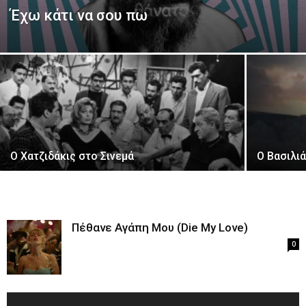
Έχω κάτι να σου πω
Ο Χατζιδάκις στο Σινεμά
Ο Βασιλι
Πέθανε Αγάπη Μου (Die My Love)
0