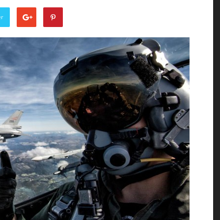
of
er
the
Town