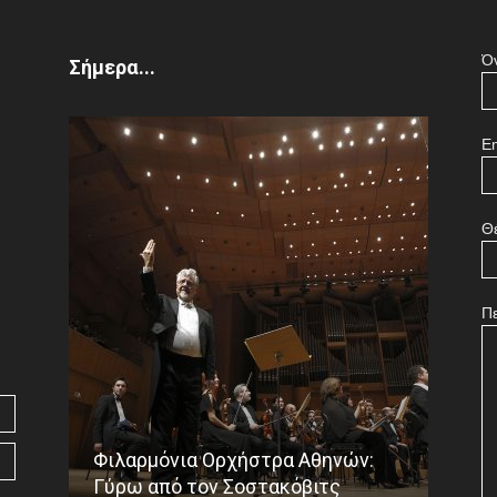
Ό
Σήμερα...
Em
Θ
Π
Φιλαρμόνια Ορχήστρα Αθηνών:
Το ε
Γύρω από τον Σοστακόβιτς
Γου