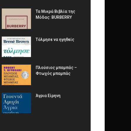
Τα Μικρά Βιβλία της
Μόδας: BURBERRY
Τόλμησε να ηγηθείς
Πλούσιος μπαμπάς –
Φτωχός μπαμπάς
Άγρια Είρηνη