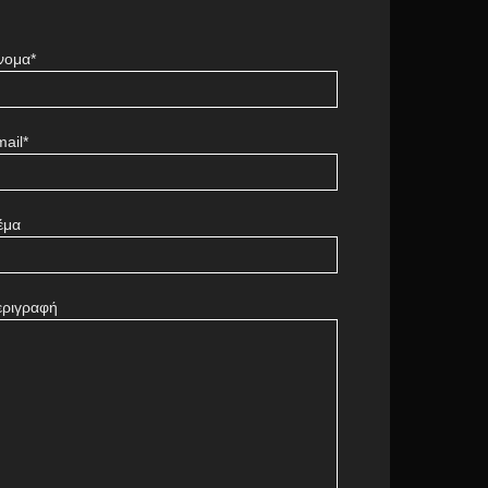
νομα*
ail*
έμα
εριγραφή
πάγγελμα της κυρίας
ώρρεν
Barcelona