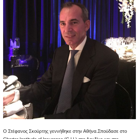
Ο Στέφανος Σκούρτης γεννήθηκε στην Αθήνα.Σπούδασε στο