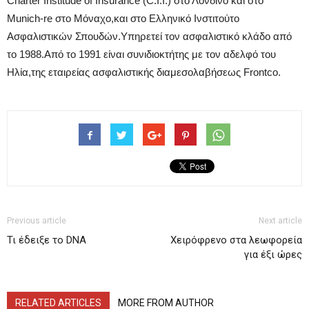
Charter Institude of Insurance (C.I.I.) στο Λονδίνο και στο
Munich-re στο Μόναχο,και στο Ελληνικό Ινστιτούτο
Ασφαλιστικών Σπουδών.Υπηρετεί τον ασφαλιστικό κλάδο από
το 1988.Από το 1991 είναι συνιδιοκτήτης με τον αδελφό του
Ηλία,της εταιρείας ασφαλιστικής διαμεσολαβήσεως Frontco.
Previous article
Next article
Τι έδειξε το DNA
Χειρόφρενο στα λεωφορεία
για έξι ώρες
RELATED ARTICLES
MORE FROM AUTHOR