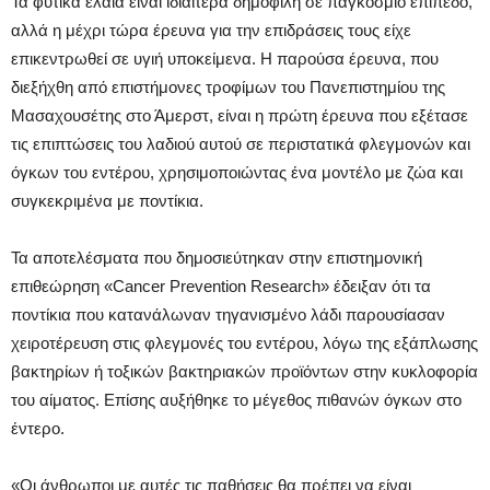
Τα φυτικά έλαια είναι ιδιαίτερα δημοφιλή σε παγκόσμιο επίπεδο,
αλλά η μέχρι τώρα έρευνα για την επιδράσεις τους είχε
επικεντρωθεί σε υγιή υποκείμενα. Η παρούσα έρευνα, που
διεξήχθη από επιστήμονες τροφίμων του Πανεπιστημίου της
Μασαχουσέτης στο Άμερστ, είναι η πρώτη έρευνα που εξέτασε
τις επιπτώσεις του λαδιού αυτού σε περιστατικά φλεγμονών και
όγκων του εντέρου, χρησιμοποιώντας ένα μοντέλο με ζώα και
συγκεκριμένα με ποντίκια.
Τα αποτελέσματα που δημοσιεύτηκαν στην επιστημονική
επιθεώρηση «Cancer Prevention Research» έδειξαν ότι τα
ποντίκια που κατανάλωναν τηγανισμένο λάδι παρουσίασαν
χειροτέρευση στις φλεγμονές του εντέρου, λόγω της εξάπλωσης
βακτηρίων ή τοξικών βακτηριακών προϊόντων στην κυκλοφορία
του αίματος. Επίσης αυξήθηκε το μέγεθος πιθανών όγκων στο
έντερο.
«Οι άνθρωποι με αυτές τις παθήσεις θα πρέπει να είναι