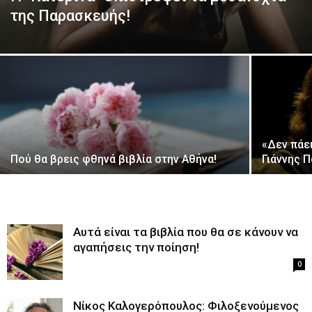
της Παρασκευής!
«Δεν πάε
Πού θα βρεις φθηνά βιβλία στην Αθήνα!
Γιάννης 
Αυτά είναι τα βιβλία που θα σε κάνουν να
αγαπήσεις την ποίηση!
0
Νίκος Καλογερόπουλος: Φιλοξενούμενος